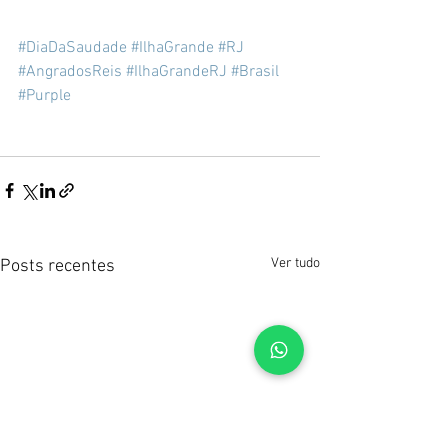
#DiaDaSaudade
#IlhaGrande
#RJ
#AngradosReis
#IlhaGrandeRJ
#Brasil
#Purple
Ver tudo
Posts recentes