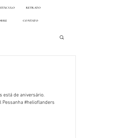
PETÁCULO
RETRATO
OBRE
CONTATO
s está de aniversário.
el Pessanha #helioflanders