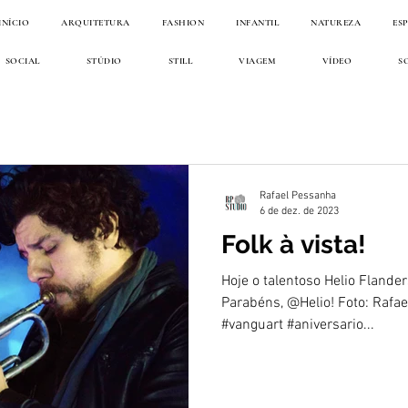
INÍCIO
ARQUITETURA
FASHION
INFANTIL
NATUREZA
ES
SOCIAL
STÚDIO
STILL
VIAGEM
VÍDEO
S
Rafael Pessanha
6 de dez. de 2023
Folk à vista!
Hoje o talentoso Helio Flander
Parabéns, @Helio! Foto: Rafa
#vanguart #aniversario...