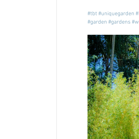
#tbt
#uniquegarden
#
#garden
#gardens
#w