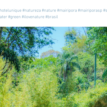
hotelunique
#natureza
#nature
#mairipora
#mairiporasp
#
ater
#green
#ilovenature
#brasil