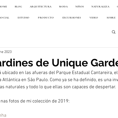
HOME
BLOG
ARQUITECTURA
MODA
NIÑOS
NATURALEZA
SOCIAL
ESTUDIO
PRODUCTO
EXCURSIONES
VIDEO
SOBRE
ne 2023
jardines de Unique Gard
 ubicado en las afueras del Parque Estadual Cantareira, el
 Atlántica en São Paulo. Como ya se ha definido, es una invi
as naturales y todo lo que ellas son capaces de despertar.
unas fotos de mi colección de 2019:
nha