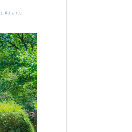
sp
#plants