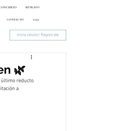
CONCIERTO
RETRATO
CONTACTO
Loja
Inicia sesión/ Regístrate
en 🌿
 último reducto 
tación a 